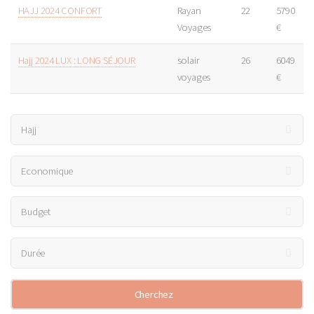
HAJJ 2024 CONFORT
Rayan
22
5790
Voyages
€
Hajj 2024 LUX : LONG SÉJOUR
solair
26
6049
voyages
€