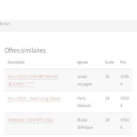
Error: .
Offres similaires
Description
Agence
Durée
Prix
HAJJ 2024 CONFORT MOYEN
solair
20
5749
SÉJOUR 5 *****
voyages
€
HAJJ 2024 - Jiwar Long Séjour
Paris
24
5790
Makkah
€
FORMULE CONFORT 2024
Etoile
20
5790
d'Afrique
€