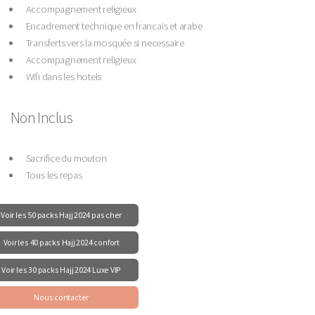
Accompagnement religieux
Encadrement technique en francais et arabe
Transferts vers la mosquée si necessaire
Accompagnement religieux
Wifi dans les hotels
Non Inclus
Sacrifice du mouton
Tous les repas
Voir les 50 packs Hajj 2024 pas cher
Voir les 40 packs Hajj 2024 confort
Voir les 30 packs Hajj 2024 Luxe VIP
Nous contacter