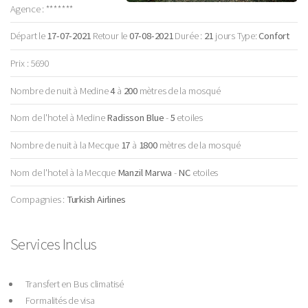
Agence : *******
Départ le
17-07-2021
Retour le
07-08-2021
Durée :
21
jours Type:
Confort
Prix : 5690
Nombre de nuit à Medine
4
à
200
mètres de la mosqué
Nom de l'hotel à Medine
Radisson Blue
-
5
etoiles
Nombre de nuit à la Mecque
17
à
1800
mètres de la mosqué
Nom de l'hotel à la Mecque
Manzil Marwa
-
NC
etoiles
Compagnies :
Turkish Airlines
Services Inclus
Transfert en Bus climatisé
Formalités de visa