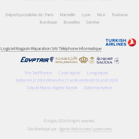
Départs possibles de :
Paris
Marseille
Lyon
Nice
Toulouse
Bordeaux
Bruxelles
Genève
Logiciel Magasin Réparation SAV Téléphone Informatique
Prix Tarif france
Court sejour
Long sejour
Dates HAJJ 2024 dimanche 27 août vendredi 03 août 2024
Départ Maroc Algérie Tunisie
Date inscription
© Hajj4u 2024 All rights reserved.
Site développé par :
Agence Web Anuneo
|
partenaires