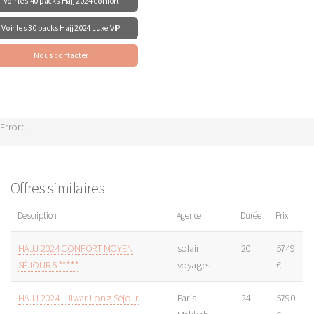
Voir les 40 packs Hajj 2024 confort
Voir les 30 packs Hajj 2024 Luxe VIP
Nous contacter
Error: .
Offres similaires
Description
Agence
Durée
Prix
HAJJ 2024 CONFORT MOYEN
solair
20
5749
SÉJOUR 5 *****
voyages
€
HAJJ 2024 - Jiwar Long Séjour
Paris
24
5790