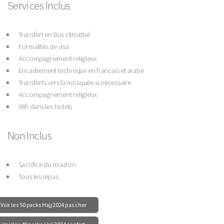
Services Inclus
Transfert en Bus climatisé
Formalités de visa
Accompagnement religieux
Encadrement technique en francais et arabe
Transferts vers la mosquée si necessaire
Accompagnement religieux
Wifi dans les hotels
Non Inclus
Sacrifice du mouton
Tous les repas
Voir les 50 packs Hajj 2024 pas cher