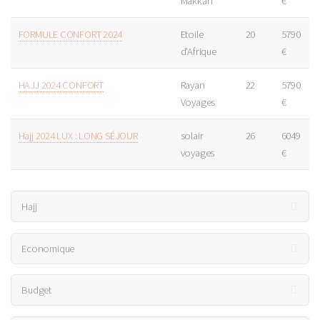
Makkah
€
FORMULE CONFORT 2024
Etoile
20
5790
d'Afrique
€
HAJJ 2024 CONFORT
Rayan
22
5790
Voyages
€
Hajj 2024 LUX : LONG SÉJOUR
solair
26
6049
voyages
€