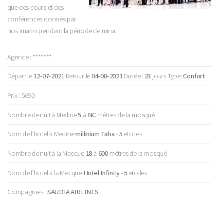
que des cours et des
conférences donnés par
nos imams pendant la période de mina.
Agence : *******
Départ le
12-07-2021
Retour le
04-08-2021
Durée :
23
jours Type:
Confort
Prix : 5690
Nombre de nuit à Medine
5
à
NC
mètres de la mosqué
Nom de l'hotel à Medine
millinium Taba
-
5
etoiles
Nombre de nuit à la Mecque
18
à
600
mètres de la mosqué
Nom de l'hotel à la Mecque
Hotel Infinity
-
5
etoiles
Compagnies :
SAUDIA AIRLINES