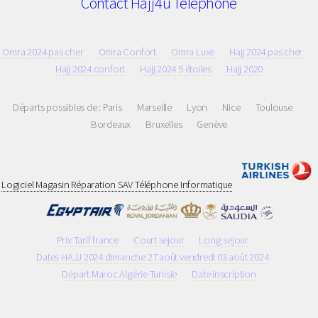
Contact Hajj4u Téléphone
Omra 2024 pas cher
Omra Confort
Omra Luxe
Hajj 2024 pas cher
Hajj 2024 confort
Hajj 2024 5 étoiles
Hajj 2020
Départs possibles de :
Paris
Marseille
Lyon
Nice
Toulouse
Bordeaux
Bruxelles
Genève
Logiciel Magasin Réparation SAV Téléphone Informatique
Prix Tarif france
Court sejour
Long sejour
Dates HAJJ 2024 dimanche 27 août vendredi 03 août 2024
Départ Maroc Algérie Tunisie
Date inscription