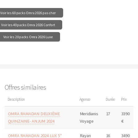
Voir les 60 packs Omra 2026 pas cher
Voir les 40 packs Omra 2026 Confort
Voir les 20 packs Omra 2026 Luxe
Offres similaires
Description
Agence
Durée
Prix
OMRA RAMADAN DEUXIÈME
Meridianis
17
3390
QUINZAINE- ANJUM 2024
Voyage
€
OMRA RAMADAN 2024 LUX 5*
Rayan
16
3490