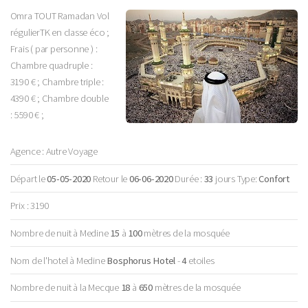
Omra TOUT Ramadan Vol
régulierTK en classe éco ;
Frais ( par personne ) :
Chambre quadruple :
3190 € ; Chambre triple :
4390 € ; Chambre double
: 5590 € ;
Agence : Autre Voyage
Départ le
05-05-2020
Retour le
06-06-2020
Durée :
33
jours Type:
Confort
Prix : 3190
Nombre de nuit à Medine
15
à
100
mètres de la mosquée
Nom de l'hotel à Medine
Bosphorus Hotel
-
4
etoiles
Nombre de nuit à la Mecque
18
à
650
mètres de la mosquée