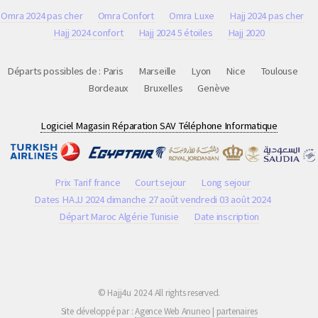
Omra 2024 pas cher
Omra Confort
Omra Luxe
Hajj 2024 pas cher
Hajj 2024 confort
Hajj 2024 5 étoiles
Hajj 2020
Départs possibles de :
Paris
Marseille
Lyon
Nice
Toulouse
Bordeaux
Bruxelles
Genève
Logiciel Magasin Réparation SAV Téléphone Informatique
Prix Tarif france
Court sejour
Long sejour
Dates HAJJ 2024 dimanche 27 août vendredi 03 août 2024
Départ Maroc Algérie Tunisie
Date inscription
© Hajj4u 2024 All rights reserved.
Site développé par :
Agence Web Anuneo
|
partenaires